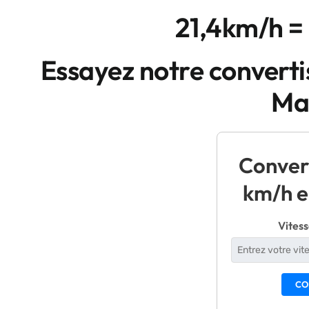
21,4km/h =
Essayez notre convert
Mai
Conver
km/h e
Vitess
CO