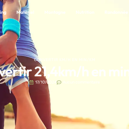
ing
Matériel
Montagne
Nutrition
Randonnée
CONVERTIR KM/H EN MIN/KM
vertir 21,4km/h en mi
17/10/2024
Aucun commentaire