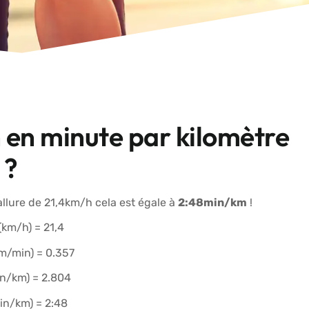
 en minute par kilomètre
?
llure de 21,4km/h cela est égale à
2:48min/km
!
(km/h) = 21,4
km/min) = 0.357
in/km) = 2.804
min/km) = 2:48