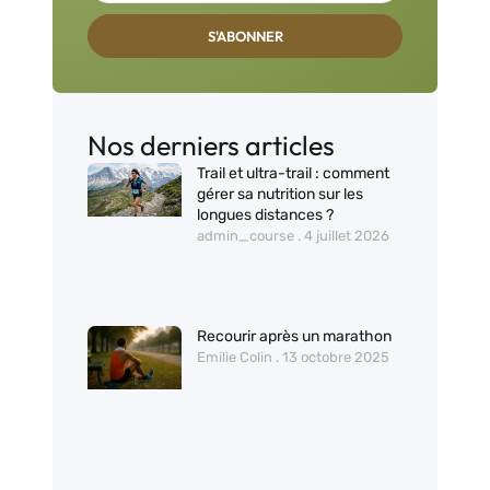
S'ABONNER
Nos derniers articles
Trail et ultra-trail : comment
gérer sa nutrition sur les
longues distances ?
admin_course
4 juillet 2026
Recourir après un marathon
Emilie Colin
13 octobre 2025