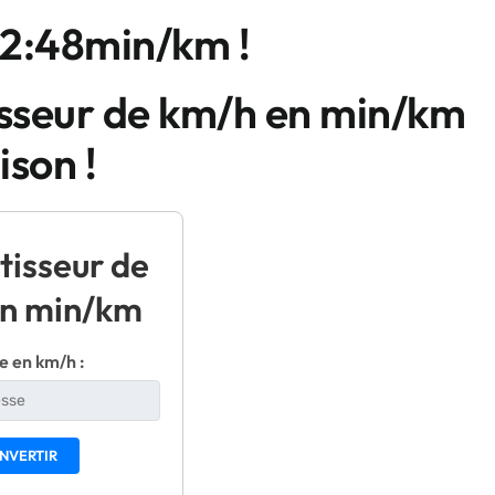
 2:48min/km !
isseur de km/h en min/km
son !
tisseur de
n min/km
e en km/h :
NVERTIR