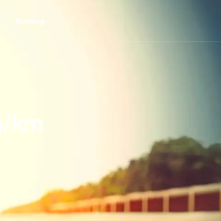
Running
n/km