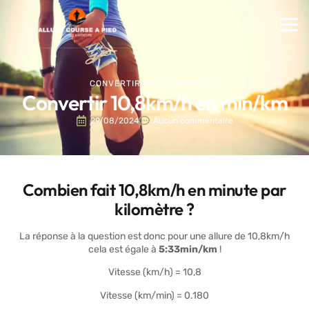
CONVERTIR KM/H EN MIN/KM
Convertir 10,8km/h en min/km
29/08/2024
Aucun commentaire
Combien fait 10,8km/h en minute par
kilomètre ?
La réponse à la question est donc pour une allure de 10,8km/h
cela est égale à
5:33min/km
!
Vitesse (km/h) = 10,8
Vitesse (km/min) = 0.180